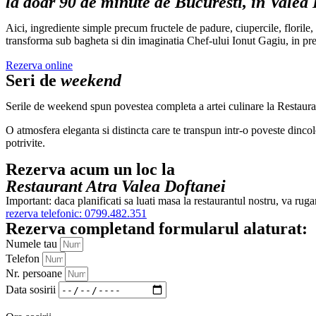
la doar 90 de minute de Bucuresti, in Valea
Aici, ingrediente simple precum fructele de padure, ciupercile, florile,
transforma sub bagheta si din imaginatia Chef-ului Ionut Gagiu, in prep
Rezerva online
Seri de
weekend
Serile de weekend spun povestea completa a artei culinare la Restaura
O atmosfera eleganta si distincta care te transpun intr-o poveste dincolo
potrivite.
Rezerva acum un loc la
Restaurant Atra Valea Doftanei
Important: daca planificati sa luati masa la restaurantul nostru, va rugam
rezerva telefonic: 0799.482.351
Rezerva completand formularul alaturat:
Numele tau
Telefon
Nr. persoane
Data sosirii
Ora sosirii