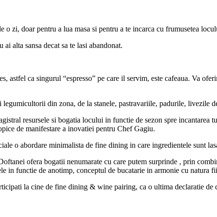
e o zi, doar pentru a lua masa si pentru a te incarca cu frumusetea loculu
u ai alta sansa decat sa te lasi abandonat.
ces, astfel ca singurul “espresso” pe care il servim, este cafeaua. Va ofer
 legumicultorii din zona, de la stanele, pastravariile, padurile, livezile d
tral resursele si bogatia locului in functie de sezon spre incantarea tut
opice de manifestare a inovatiei pentru Chef Gagiu.
le o abordare minimalista de fine dining in care ingredientele sunt lasat
a Doftanei ofera bogatii nenumarate cu care putem surprinde , prin combina
ele in functie de anotimp, conceptul de bucatarie in armonie cu natura fii
ticipati la cine de fine dining & wine pairing, ca o ultima declaratie de 