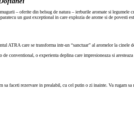
 Doftanei
 mugurii – oferite din belsug de natura – ierburile aromate si legumele cre
aratecu un gust exceptional in care explozia de arome si de povesti este
ntul ATRA care se transforma intr-un “sanctuar” al aromelor la cinele 
 de conventional, o experienta deplina care impresioneaza si aresteaza toa
 sa faceti rezervare in prealabil, cu cel putin o zi inainte. Va rugam sa n