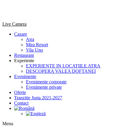
Sari
la
conținut
Live Camera
Cazare
Atra
Mira Resort
Vila Uno
Restaurant
Experiente
EXPERIENTE IN LOCATIILE ATRA
DESCOPERA VALEA DOFTANEI
Evenimente
Evenimente corporate
Evenimente private
Oferte
Tranzitie Justa 2021-2027
Contact
Menu