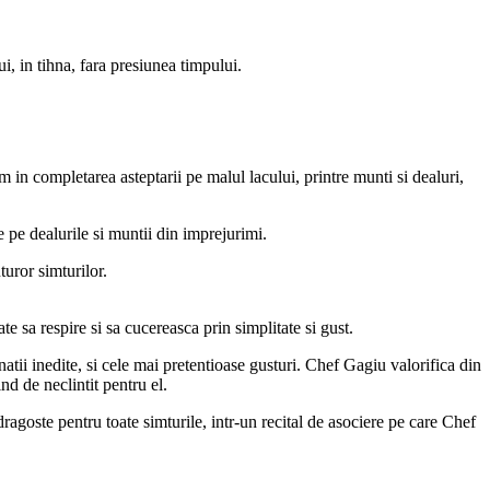
i, in tihna, fara presiunea timpului.
im in completarea asteptarii pe malul lacului, printre munti si dealuri,
e pe dealurile si muntii din imprejurimi.
uror simturilor.
e sa respire si sa cucereasca prin simplitate si gust.
tii inedite, si cele mai pretentioase gusturi. Chef Gagiu valorifica din
nd de neclintit pentru el.
dragoste pentru toate simturile, intr-un recital de asociere pe care Chef