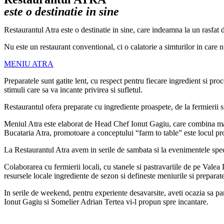
este o destinatie in sine
Restaurantul Atra este o destinatie in sine, care indeamna la un rasfat d
Nu este un restaurant conventional, ci o calatorie a simturilor in care n
MENIU ATRA
Preparatele sunt gatite lent, cu respect pentru fiecare ingredient si pro
stimuli care sa va incante privirea si sufletul.
Restaurantul ofera preparate cu ingrediente proaspete, de la fermierii si
Meniul Atra este elaborat de Head Chef Ionut Gagiu, care combina magis
Bucataria Atra, promotoare a conceptului “farm to table” este locul pr
La Restaurantul Atra avem in serile de sambata si la evenimentele specia
Colaborarea cu fermierii locali, cu stanele si pastravariile de pe Vale
resursele locale ingrediente de sezon si defineste meniurile si preparat
In serile de weekend, pentru experiente desavarsite, aveti ocazia sa par
Ionut Gagiu si Somelier Adrian Tertea vi-l propun spre incantare.