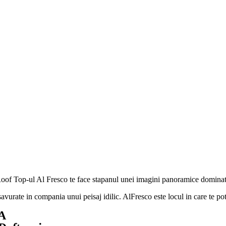
oof Top-ul Al Fresco te face stapanul unei imagini panoramice dominata 
savurate in compania unui peisaj idilic. AlFresco este locul in care te po
RA