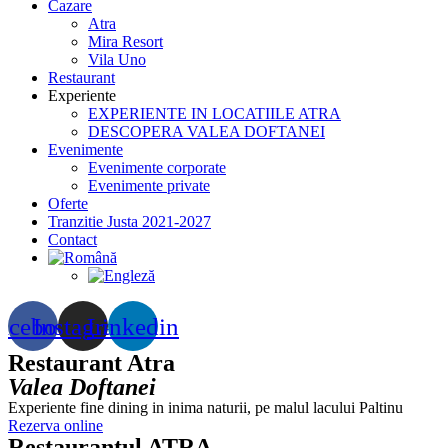
Cazare
Atra
Mira Resort
Vila Uno
Restaurant
Experiente
EXPERIENTE IN LOCATIILE ATRA
DESCOPERA VALEA DOFTANEI
Evenimente
Evenimente corporate
Evenimente private
Oferte
Tranzitie Justa 2021-2027
Contact
acebook
Instagram
Linkedin
Restaurant Atra
Valea Doftanei
Experiente fine dining in inima naturii, pe malul lacului Paltinu
Rezerva online
Restaurantul ATRA