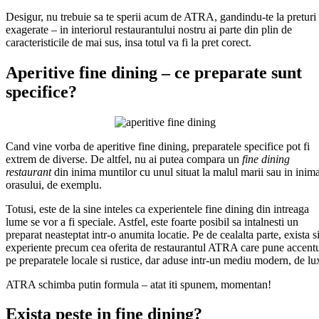
Desigur, nu trebuie sa te sperii acum de ATRA, gandindu-te la preturi
exagerate – in interiorul restaurantului nostru ai parte din plin de
caracteristicile de mai sus, insa totul va fi la pret corect.
Aperitive fine dining – ce preparate sunt
specifice?
Cand vine vorba de aperitive fine dining, preparatele specifice pot fi
extrem de diverse. De altfel, nu ai putea compara un
fine dining
restaurant
din inima muntilor cu unul situat la malul marii sau in inim
orasului, de exemplu.
Totusi, este de la sine inteles ca experientele fine dining din intreaga
lume se vor a fi speciale. Astfel, este foarte posibil sa intalnesti un
preparat neasteptat intr-o anumita locatie. Pe de cealalta parte, exista s
experiente precum cea oferita de restaurantul ATRA care pune accent
pe preparatele locale si rustice, dar aduse intr-un mediu modern, de lu
ATRA schimba putin formula – atat iti spunem, momentan!
Exista peste in fine dining?