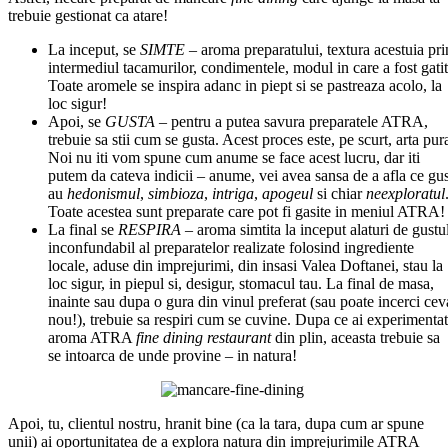
trebuie gestionat ca atare!
La inceput, se
SIMTE
– aroma preparatului, textura acestuia pri
intermediul tacamurilor, condimentele, modul in care a fost gatit
Toate aromele se inspira adanc in piept si se pastreaza acolo, la
loc sigur!
Apoi, se
GUSTA
– pentru a putea savura preparatele ATRA,
trebuie sa stii cum se gusta. Acest proces este, pe scurt, arta pur
Noi nu iti vom spune cum anume se face acest lucru, dar iti
putem da cateva indicii – anume, vei avea sansa de a afla ce gus
au
hedonismul
,
simbioza
,
intriga
,
apogeul
si chiar
neexploratul
Toate acestea sunt preparate care pot fi gasite in meniul ATRA!
La final se
RESPIRA
– aroma simtita la inceput alaturi de gustu
inconfundabil al preparatelor realizate folosind ingrediente
locale, aduse din imprejurimi, din insasi Valea Doftanei, stau la
loc sigur, in piepul si, desigur, stomacul tau. La final de masa,
inainte sau dupa o gura din vinul preferat (sau poate incerci cev
nou!), trebuie sa respiri cum se cuvine. Dupa ce ai experimentat
aroma ATRA
fine dining restaurant
din plin, aceasta trebuie sa
se intoarca de unde provine – in natura!
Apoi, tu, clientul nostru, hranit bine (ca la tara, dupa cum ar spune
unii) ai oportunitatea de a explora natura din imprejurimile ATRA