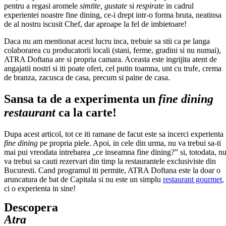
pentru a regasi aromele
simtite, gustate
si
respirate
in cadrul
experientei noastre fine dining, ce-i drept intr-o forma bruta, neatinsa
de al nostru iscusit Chef, dar aproape la fel de imbietoare!
Daca nu am mentionat acest lucru inca, trebuie sa stii ca pe langa
colaborarea cu producatorii locali (stani, ferme, gradini si nu numai),
ATRA Doftana are si propria camara. Aceasta este ingrijita atent de
angajatii nostri si iti poate oferi, cel putin toamna, unt cu trufe, crema
de branza, zacusca de casa, precum si paine de casa.
Sansa ta de a experimenta un
fine dining
restaurant
ca la carte!
Dupa acest articol, tot ce iti ramane de facut este sa incerci experienta
fine dining
pe propria piele. Apoi, in cele din urma, nu va trebui sa-ti
mai pui vreodata intrebarea „ce inseamna fine dining?” si, totodata, n
va trebui sa cauti rezervari din timp la restaurantele exclusiviste din
Bucuresti. Cand programul iti permite, ATRA Doftana este la doar o
aruncatura de bat de Capitala si nu este un simplu
restaurant gourmet
,
ci o experienta in sine!
Descopera
Atra