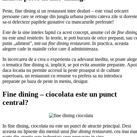
Peste, fine dining si un restaurant intre dealuri – este visul oricarei
persoane care se retrage din jungla urbana pentru cateva zile si dorest
sa-si delecteze papilele gustative cu mancarurile preferate!
Este de la sine inteles faptul ca acest concept, anume cel de
fine dinin
nu este unul restrictiv. In teorie, te poti bucura de orice preparat, sau c
putin „aliment”, intr-un
fine dining restaurant
. In practica, aceasta
alegere cade in mainile celor care il administreaza.
In incercarea de a crea o experienta cu adevarat inedita, se poate alege
o tematica fine dining si, implicit, se pot evita anumite preparate. Apoi
daca locatia nu permite accesul la peste proaspat si de calitate
superioara, un restaurant cu renume va prefera sa nu introduca
preparate pe baza de peste in meniu, desigur.
Fine dining – ciocolata este un punct
central?
In fine dining, ciocolata nu este un punct de atractie principal. Desi
aceasta nu lipseste din meniul unui
fine dining restaurant
, cea mai ma
parte din atentie este indreptata spre preparate in sine.