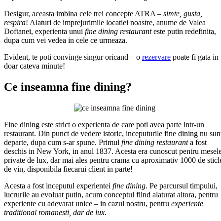
Desigur, aceasta imbina cele trei concepte ATRA –
simte, gusta,
respira
! Alaturi de imprejurimile locatiei noastre, anume de Valea
Doftanei, experienta unui
fine dining restaurant
este putin redefinita,
dupa cum vei vedea in cele ce urmeaza.
Evident, te poti convinge singur oricand – o
rezervare
poate fi gata in
doar cateva minute!
Ce inseamna fine dining?
Fine dining este strict o experienta de care poti avea parte intr-un
restaurant. Din punct de vedere istoric, inceputurile fine dining nu sun
departe, dupa cum s-ar spune. Primul
fine dining restaurant
a fost
deschis in New York, in anul 1837. Acesta era cunoscut pentru mesel
private de lux, dar mai ales pentru crama cu aproximativ 1000 de sticl
de vin, disponibila fiecarui client in parte!
Acesta a fost inceputul experientei
fine dining
. Pe parcursul timpului,
lucrurile au evoluat putin, acum conceptul fiind alaturat altora, pentru
experiente cu adevarat unice – in cazul nostru, pentru
experiente
traditional romanesti, dar de lux
.