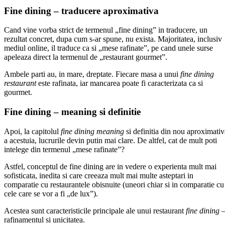
Fine dining – traducere aproximativa
Cand vine vorba strict de termenul „fine dining” in traducere, un
rezultat concret, dupa cum s-ar spune, nu exista. Majoritatea, inclusiv
mediul online, il traduce ca si „mese rafinate”, pe cand unele surse
apeleaza direct la termenul de „restaurant gourmet”.
Ambele parti au, in mare, dreptate. Fiecare masa a unui
fine dining
restaurant
este rafinata, iar mancarea poate fi caracterizata ca si
gourmet.
Fine dining – meaning si definitie
Apoi, la capitolul
fine dining meaning
si definitia din nou aproximativ
a acestuia, lucrurile devin putin mai clare. De altfel, cat de mult poti
intelege din termenul „mese rafinate”?
Astfel, conceptul de fine dining are in vedere o experienta mult mai
sofisticata, inedita si care creeaza mult mai multe asteptari in
comparatie cu restaurantele obisnuite (uneori chiar si in comparatie cu
cele care se vor a fi „de lux”).
Acestea sunt caracteristicile principale ale unui restaurant
fine dining
rafinamentul si unicitatea.