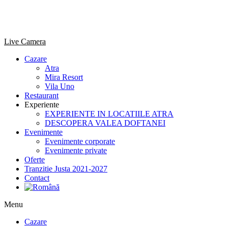
Sari
la
conținut
Live Camera
Cazare
Atra
Mira Resort
Vila Uno
Restaurant
Experiente
EXPERIENTE IN LOCATIILE ATRA
DESCOPERA VALEA DOFTANEI
Evenimente
Evenimente corporate
Evenimente private
Oferte
Tranzitie Justa 2021-2027
Contact
Menu
Cazare