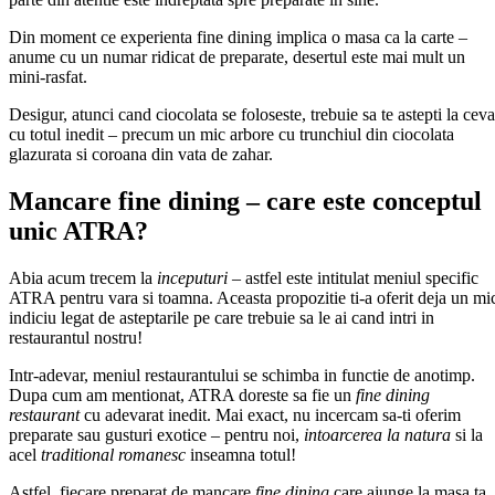
Din moment ce experienta fine dining implica o masa ca la carte –
anume cu un numar ridicat de preparate, desertul este mai mult un
mini-rasfat.
Desigur, atunci cand ciocolata se foloseste, trebuie sa te astepti la ceva
cu totul inedit – precum un mic arbore cu trunchiul din ciocolata
glazurata si coroana din vata de zahar.
Mancare fine dining – care este conceptul
unic ATRA?
Abia acum trecem la
inceputuri
– astfel este intitulat meniul specific
ATRA pentru vara si toamna. Aceasta propozitie ti-a oferit deja un mi
indiciu legat de asteptarile pe care trebuie sa le ai cand intri in
restaurantul nostru!
Intr-adevar, meniul restaurantului se schimba in functie de anotimp.
Dupa cum am mentionat, ATRA doreste sa fie un
fine dining
restaurant
cu adevarat inedit. Mai exact, nu incercam sa-ti oferim
preparate sau gusturi exotice – pentru noi,
intoarcerea la natura
si la
acel
traditional romanesc
inseamna totul!
Astfel, fiecare preparat de mancare
fine dining
care ajunge la masa ta