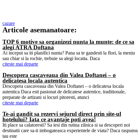
Simte, gusta si respira Valea Doftanei pe deplin alaturi de boutique
hotel ATRA
cazare
Articole asemanatoare:
TOP 6 motive sa organizezi nunta la munte: de ce sa
alegi ATRA Doftana
Ai inceput sa iti planifici nunta? Pana sa te gandesti la flori, la meniu
sau chiar si la rochie, trebuie sa alegi locatia. Daca
citeste mai departe
Descopera cascaveaua din Valea Doftanei – o
delicatesa locala autentica
Descopera cascaveaua din Valea Doftanei – o delicatesa locala
autentica Daca esti pasionat de delicatese autentice, traditionale,
preparate de artizani si locuri pitoresti, atunci
citeste mai departe
Te-ai gandit sa rezervi sejurul direct prin site-ul
hotelului? Iata ce avantaje poti avea!
Iti place sa calatoresti? Sa iesi din rutina zilnica si sa descoperi noi
destinatii care sa-ti imbogateasca experientele de viata? Daca raspunsu
tau este