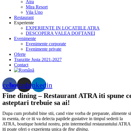
Atra
Mira Resort
Vila Uno
Restaurant
Experiente
EXPERIENTE IN LOCATIILE ATRA
DESCOPERA VALEA DOFTANEI
Evenimente
Evenimente corporate
Evenimente private
Oferte
Tranzitie Justa 2021-2027
Contact
acebook
Instagram
Linkedin
Fine dining – Restaurant ATRA iti spune c
asteptari trebuie sa ai!
Dupa cum probabil bine stii, cand vine vorba de preparate, alimente si
in esenta, de ce iti va delecta papilele gustative in timpul sederii la
ATRA, boutique hotelul nostru, prin intermediul restaurantului ATRA
iti poate oferi o experienta unica de
fine dining
.